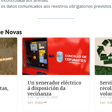
 incontrolada dos animais.
os datos comunicados aos rexistros obrigatorios previstos n
re
Novas
Un xenerador eléctrico
Servi
tas,
á disposición da
recol
a
veciñanza
volu
5 de Agosto do 2026
4 de Ag
Ler máis
Ler má