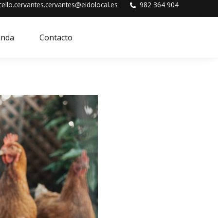
cello.cervantes.cervantes@eidolocal.es
982 364 904
enda
Contacto