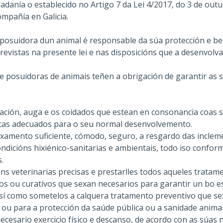
dadanía o establecido no Artigo 7 da Lei 4/2017, do 3 de outu
mpañía en Galicia.
u posuidora dun animal é responsable da súa protección e b
revistas na presente lei e nas disposicións que a desenvolva
 e posuidoras de animais teñen a obrigación de garantir as
tación, auga e os coidados que estean en consonancia coas 
óxicas adecuados para o seu normal desenvolvemento.
oxamento suficiente, cómodo, seguro, a resgardo das inclem
dicións hixiénico-sanitarias e ambientais, todo iso conform
s.
ns veterinarias precisas e prestarlles todos aqueles tratam
vos ou curativos que sexan necesarios para garantir un bo es
así como sometelos a calquera tratamento preventivo que se
 ou para a protección da saúde pública ou a sanidade animal
ecesario exercicio físico e descanso, de acordo con as súas n