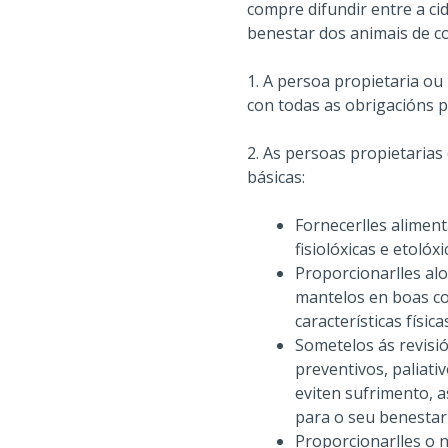
compre difundir entre a ci
benestar dos animais de co
1. A persoa propietaria o
con todas as obrigacións p
2. As persoas propietarias
básicas:
Fornecerlles alimen
fisiolóxicas e etol
Proporcionarlles al
mantelos en boas con
características física
Sometelos ás revisió
preventivos, paliati
eviten sufrimento, 
para o seu benestar
Proporcionarlles o n