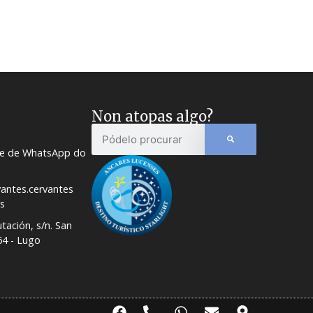
Non atopas algo?
le de WhatsApp do
vantes.cervantes
s
ación, s/n. San
4 - Lugo