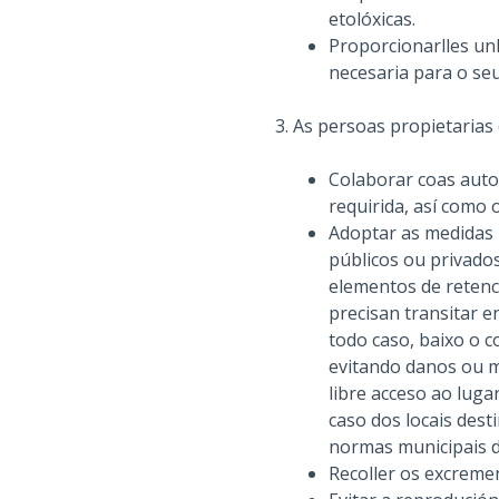
etolóxicas.
Proporcionarlles unh
necesaria para o se
3. As persoas propietarias
Colaborar coas autor
requirida, así como 
Adoptar as medidas 
públicos ou privados
elementos de retenc
precisan transitar e
todo caso, baixo o 
evitando danos ou m
libre acceso ao luga
caso dos locais dest
normas municipais de
Recoller os excreme