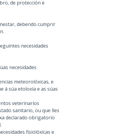
bro, de protección e
enestar, debendo cumprir
n.
 seguintes necesidades
súas necesidades
encias meteorolóxicas, e
e á súa etoloxía e as súas
entos veterinarios
tado sanitario, ou que lles
xa declarado obrigatorio
.
ecesidades fisiolóxicas e