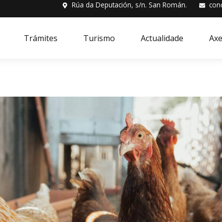
Rúa da Deputación, s/n. San Román.
con
Trámites
Turismo
Actualidade
Ax