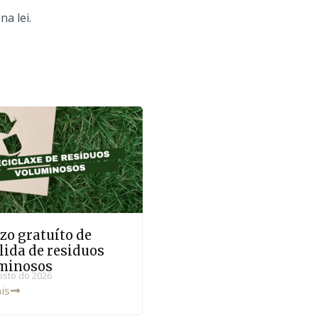
a lei.
zo gratuíto de
lida de residuos
minosos
osto do 2026
is