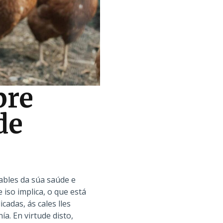
bre
de
ables da súa saúde e
iso implica, o que está
cadas, ás cales lles
a. En virtude disto,