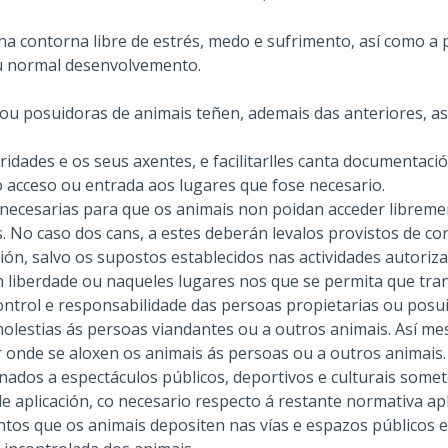
a contorna libre de estrés, medo e sufrimento, así como a p
u normal desenvolvemento.
 ou posuidoras de animais teñen, ademais das anteriores, as
idades e os seus axentes, e facilitarlles canta documentaci
o acceso ou entrada aos lugares que fose necesario.
necesarias para que os animais non poidan acceder libremen
. No caso dos cans, a estes deberán levalos provistos de co
ión, salvo os supostos establecidos nas actividades autoriz
n liberdade ou naqueles lugares nos que se permita que tran
control e responsabilidade das persoas propietarias ou pos
olestias ás persoas viandantes ou a outros animais. Así m
r onde se aloxen os animais ás persoas ou a outros animais
inados a espectáculos públicos, deportivos e culturais some
 aplicación, co necesario respecto á restante normativa apl
ntos que os animais depositen nas vías e espazos públicos 