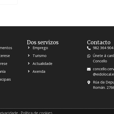
Dos servizos
Contacto
umentos
Emprego
982 364 904
terese
Turismo
Únete á can
Concello
erese
Actualidade
concello.cer
anía
Axenda
@eidolocal.e
icipais
Rúa da Deput
Román. 2766
privacidade
·
Política de cookies