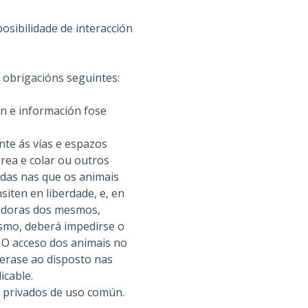
osibilidade de interacción
 obrigacións seguintes:
ón e información fose
te ás vías e espazos
rrea e colar ou outros
adas nas que os animais
siten en liberdade, e, en
uidoras dos mesmos,
esmo, deberá impedirse o
. O acceso dos animais no
terase ao disposto nas
icable.
e privados de uso común.