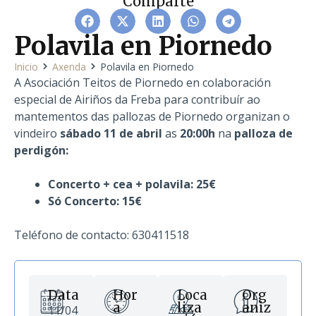
Comparte
Polavila en Piornedo
Inicio
Axenda
Polavila en Piornedo
A Asociación Teitos de Piornedo en colaboración
especial de Airiños da Freba para contribuír ao
mantementos das pallozas de Piornedo organizan o
vindeiro
sábado 11 de abril
as
20:00h
na
palloza de
perdigón:
Concerto + cea + polavila: 25€
Só Concerto: 15€
Teléfono de contacto: 630411518
Data
Hor
Loca
Org
a
liza
aniz
11/04