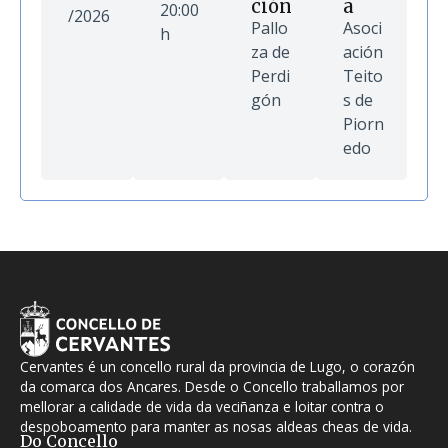
ción
a
20:00
/2026
Pallo
Asoci
h
za de
ación
Perdi
Teito
gón
s de
Piorn
edo
Cervantes é un concello rural da provincia de Lugo, o corazón
da comarca dos Ancares. Desde o Concello traballamos por
mellorar a calidade de vida da veciñanza e loitar contra o
despoboamento para manter as nosas aldeas cheas de vida.
Do Concello